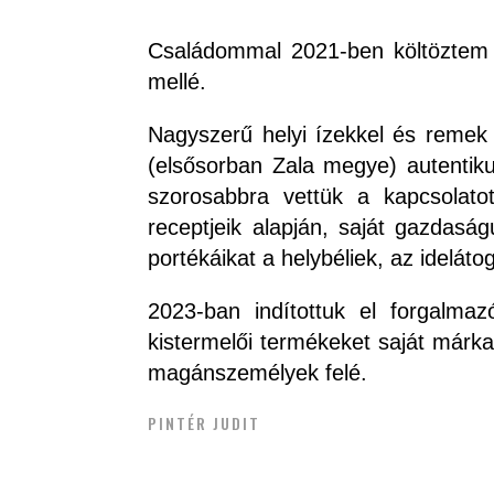
Családommal 2021-ben költöztem e
mellé.
Nagyszerű helyi ízekkel és remek
(elsősorban Zala megye) autentikus
szorosabbra vettük a kapcsolatot
receptjeik alapján, saját gazdas
portékáikat a helybéliek, az ideláto
2023-ban indítottuk el forgalmaz
kistermelői termékeket saját márka
magánszemélyek felé.
PINTÉR JUDIT