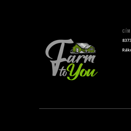
CÍM
8373
Rákó