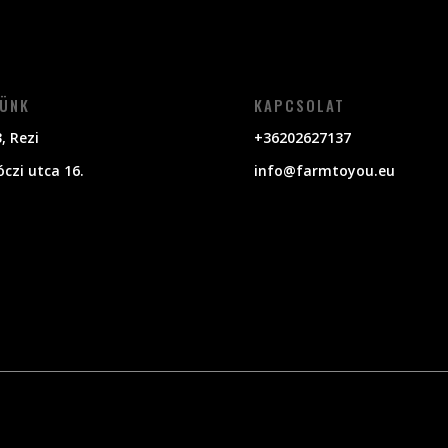
ÜNK
KAPCSOLAT
, Rezi
+36202627137
czi utca 16.
info@farmtoyou.eu