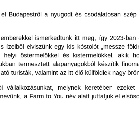
l Budapestről a nyugodt és csodálatosan szép 
 emberekkel ismerkedtünk itt meg, így 2023-ban 
 ízeiből elviszünk egy kis kóstolót „messze földre
 helyi őstermelőkkel és kistermelőkkel, akik ho
águkban termesztett alapanyagokból készítik fin
gató turisták, valamint az itt élő külföldiek nagy ör
ói vállalkozásunkat, melynek keretében ezeket 
nevünk, a Farm to You név alatt juttatjuk el elsős