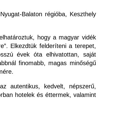
Nyugat-Balaton régióba, Keszthely
elhatároztuk, hogy a magyar vidék
”. Elkezdtük felderíteni a terepet,
sszú évek óta elhivatottan, saját
omabbnál finomabb, magas minőségű
ömére.
az autentikus, kedvelt, népszerű,
orban hotelek és éttermek, valamint